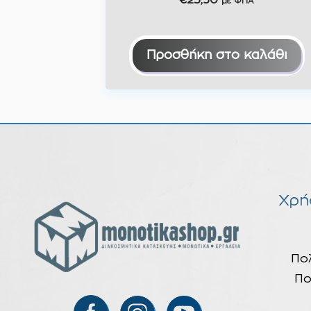
€
23,50
με ΦΠΑ
Προσθήκη στο καλάθι
Χρή
Πο
Πο