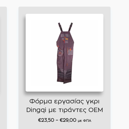
Φόρμα εργασίας γκρι
Dingqi με τιράντες OEM
Price
€
23,50
–
€
29,00
με ΦΠΑ
range: