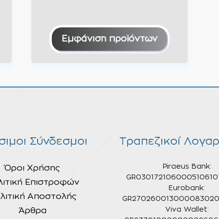
€23,50
through
€29,00
Εμφάνιση προϊόντων
σιμοι Σύνδεσμοι
Τραπεζικοί Λογαρ
Piraeus Bank:
Όροι Χρήσης
GR030172106000510610
λιτική Επιστροφών
Eurobank:
λιτική Αποστολής
GR270260013000083020
Άρθρα
Viva Wallet: