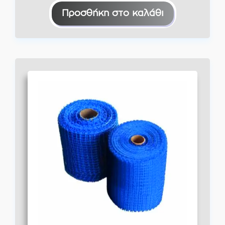
€56,00.
είναι:
Προσθήκη στο καλάθι
€43,50.