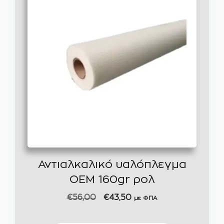
Αντιαλκαλικό υαλόπλεγμα
OEM 160gr ρολ
Original
Η
€
56,00
€
43,50
με ΦΠΑ
price
τρέχουσα
was:
τιμή