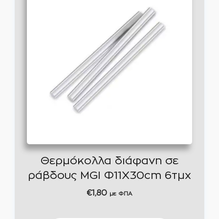
Θερμόκολλα διάφανη σε
ράβδους MGI Φ11Χ30cm 6τμχ
€
1,80
με ΦΠΑ