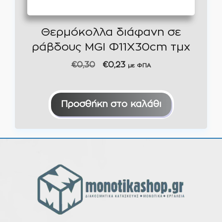
Θερμόκολλα διάφανη σε
ράβδους MGI Φ11Χ30cm τμχ
Original
Η
€
0,30
€
0,23
με ΦΠΑ
price
τρέχουσα
was:
τιμή
€0,30.
είναι:
Προσθήκη στο καλάθι
€0,23.