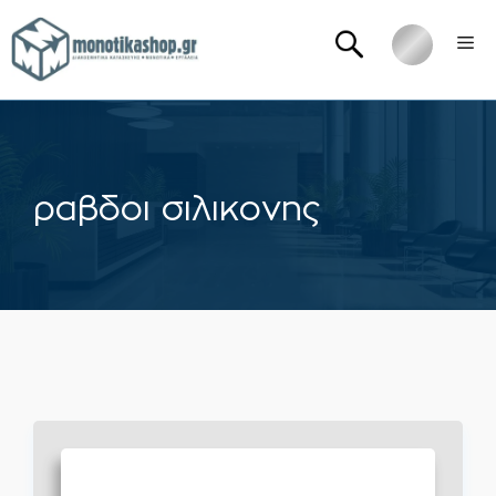
Μετάβαση
Me
σε
περιεχόμενο
ραβδοι σιλικονης