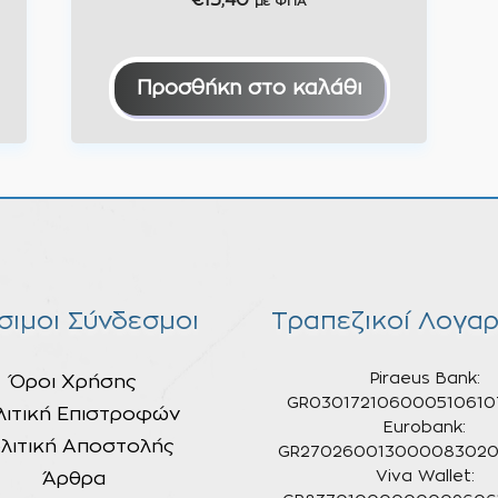
€
13,40
με ΦΠΑ
Προσθήκη στο καλάθι
σιμοι Σύνδεσμοι
Τραπεζικοί Λογαρ
Piraeus Bank:
Όροι Χρήσης
GR030172106000510610
λιτική Επιστροφών
Eurobank:
λιτική Αποστολής
GR270260013000083020
Άρθρα
Viva Wallet: