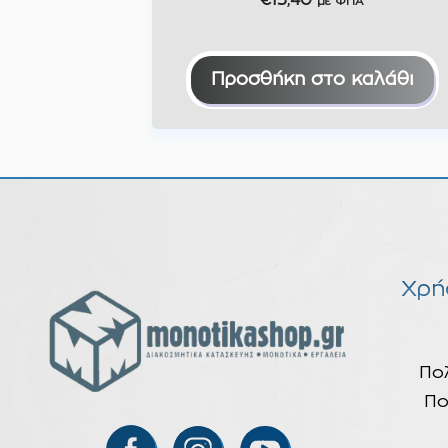
€
13,40
με ΦΠΑ
Προσθήκη στο καλάθι
Χρή
Πο
Πο