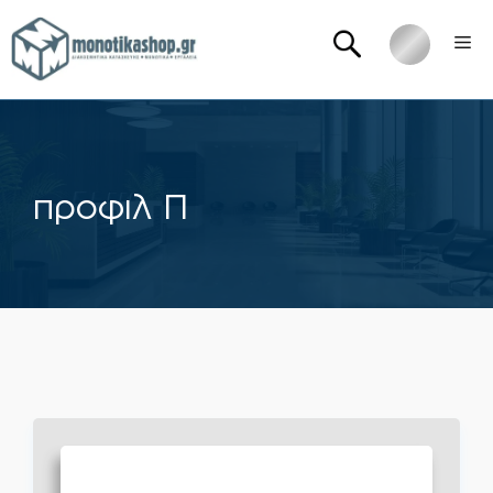
Μετάβαση
Me
σε
περιεχόμενο
προφιλ Π