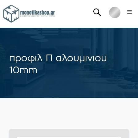
Μετάβαση
Me
σε
περιεχόμενο
προφιλ Π αλουμινιου
10mm