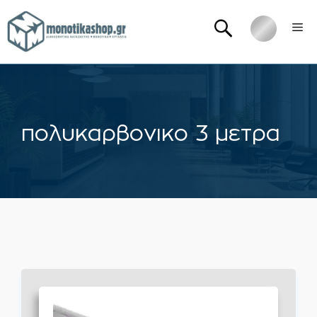
Μετάβαση
Me
σε
περιεχόμενο
πολυκαρβονικο 3 μετρα