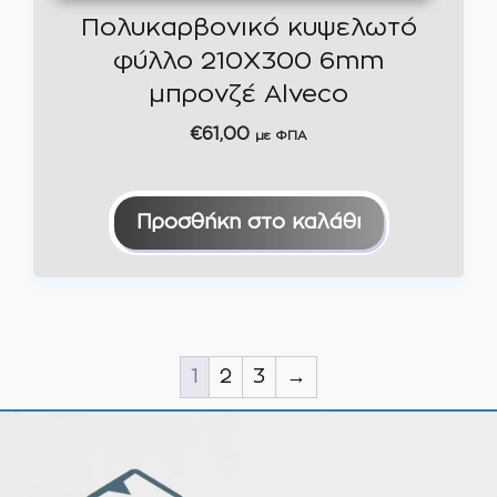
Πολυκαρβονικό κυψελωτό
φύλλο 210Χ300 6mm
μπρονζέ Alveco
€
61,00
με ΦΠΑ
Προσθήκη στο καλάθι
1
2
3
→