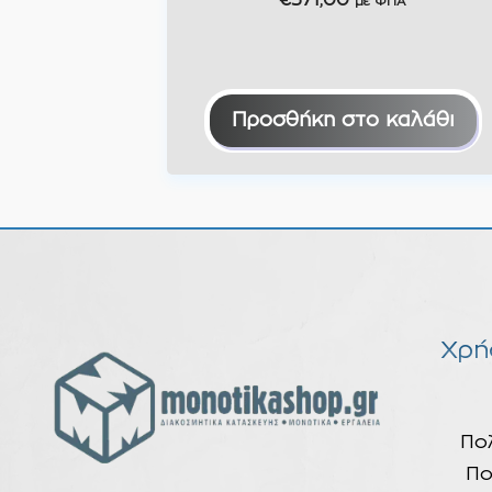
€
371,00
με ΦΠΑ
Προσθήκη στο καλάθι
Χρή
Πο
Πο