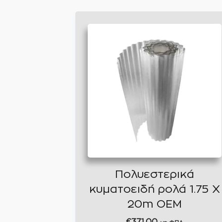
Πολυεστερικά
κυματοειδή ρολά 1.75 Χ
20m ΟEM