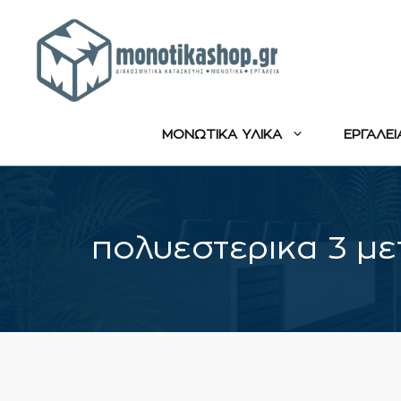
Μετάβαση
σε
περιεχόμενο
ΜΟΝΩΤΙΚΑ ΥΛΙΚΑ
ΕΡΓΑΛΕΙ
πολυεστερικα 3 με