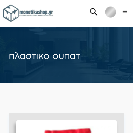
Μετάβαση
Me
σε
περιεχόμενο
πλαστικο ουπατ