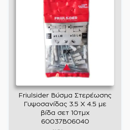
Friulsider Βύσμα Στερέωσης
Γυψοσανίδας 3.5 Χ 4.5 με
βίδα σετ 10τμχ
60037Β06040