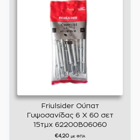
Friulsider Ούπατ
Γυψοσανίδας 6 Χ 60 σετ
15τμχ 62200B06060
€
4,20
με ΦΠΑ