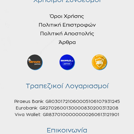
Χρήσιμοι Σύνδεσμοι
Όροι Χρήσης
Πολιτική Επιστροφών
Πολιτική Αποστολής
Άρθρα
Τραπεζικοί Λογαριασμοί
Piraeus Bank: GR0301721060005106107931245
Eurobank: GR2702600130000830200313208
Viva Wallet: GR8370100000000260613121901
Επικοινωνία