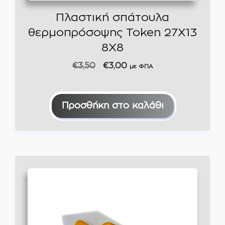
Πλαστική σπάτουλα
θερμοπρόσοψης Token 27X13
8Χ8
Original
Η
€
3,50
€
3,00
με ΦΠΑ
price
τρέχουσα
was:
τιμή
€3,50.
είναι:
Προσθήκη στο καλάθι
€3,00.