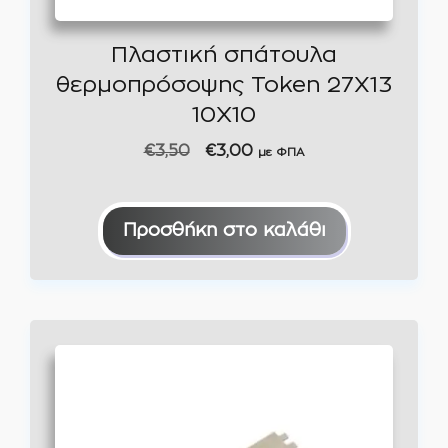
Πλαστική σπάτουλα
θερμοπρόσοψης Token 27X13
10Χ10
Original
Η
€
3,50
€
3,00
με ΦΠΑ
price
τρέχουσα
was:
τιμή
€3,50.
είναι:
Προσθήκη στο καλάθι
€3,00.