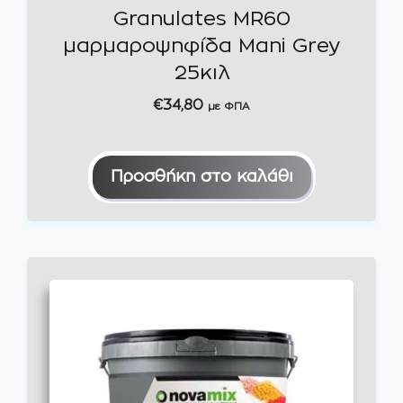
Granulates MR60
μαρμαροψηφίδα Mani Grey
25κιλ
€
34,80
με ΦΠΑ
Προσθήκη στο καλάθι