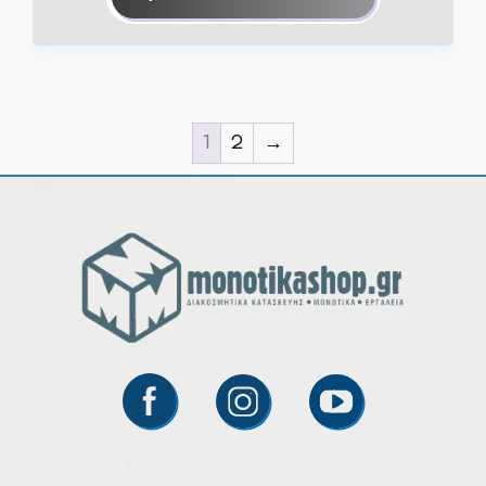
1
2
→