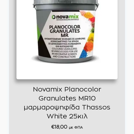
Novamix Planocolor
Granulates MR10
μαρμαροψηφίδα Thassos
White 25κιλ
€
18,00
με ΦΠΑ