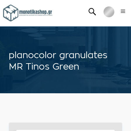
Μετάβαση
Me
σε
περιεχόμενο
planocolor granulates
MR Tinos Green