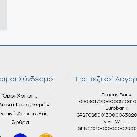
σιμοι Σύνδεσμοι
Τραπεζικοί Λογαρ
Piraeus Bank:
Όροι Χρήσης
GR030172106000510610
λιτική Επιστροφών
Eurobank:
λιτική Αποστολής
GR270260013000083020
Άρθρα
Viva Wallet:
GR837010000000026061