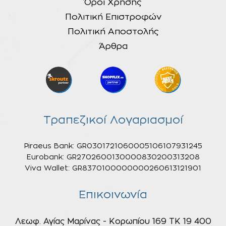
Όροι Χρήσης
Πολιτική Επιστροφών
Πολιτική Αποστολής
Άρθρα
Τραπεζικοί Λογαριασμοί
Piraeus Bank: GR0301721060005106107931245
Eurobank: GR2702600130000830200313208
Viva Wallet: GR8370100000000260613121901
Επικοινωνία
Λεωφ. Αγίας Μαρίνας - Κορωπίου 169 ΤΚ 19 400