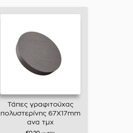
Τάπες γραφιτούχας
πολυστερίνης 67X17mm
ανα τμχ