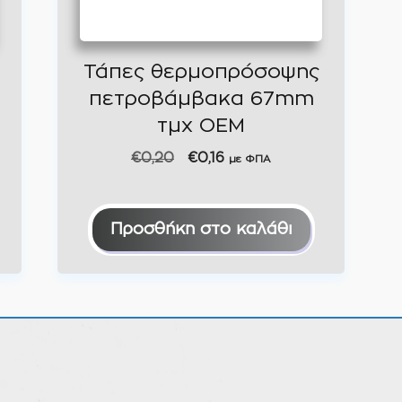
Τάπες θερμοπρόσοψης
πετροβάμβακα 67mm
τμχ ΟΕΜ
Original
Η
€
0,20
€
0,16
με ΦΠΑ
price
τρέχουσα
was:
τιμή
€0,20.
είναι:
Προσθήκη στο καλάθι
€0,16.