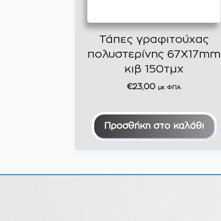
Τάπες γραφιτούχας
πολυστερίνης 67X17mm
κιβ 150τμχ
€
23,00
με ΦΠΑ
Προσθήκη στο καλάθι