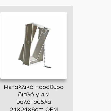
Μεταλλικό παράθυρο
διπλό για 2
υαλότουβλα
24Χ24Χ8cm OEM