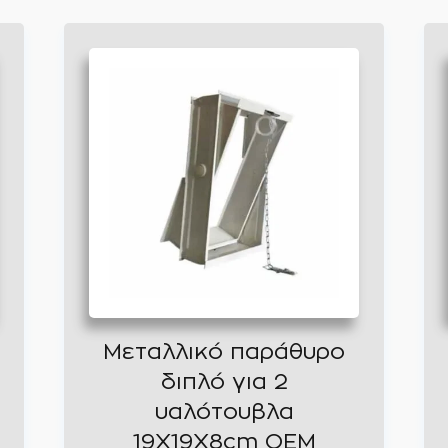
Μεταλλικό παράθυρο
διπλό για 2
υαλότουβλα
19Χ19Χ8cm OEM