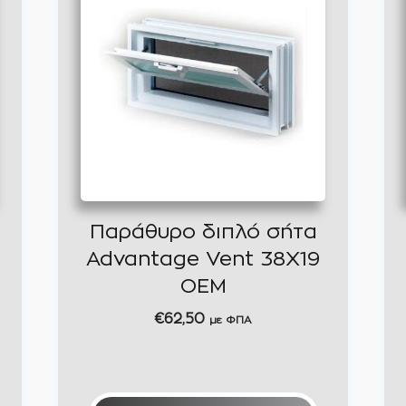
Παράθυρο διπλό σήτα
Advantage Vent 38Χ19
OEM
€
62,50
με ΦΠΑ