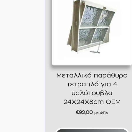
Μεταλλικό παράθυρο
τετραπλό για 4
υαλότουβλα
24Χ24Χ8cm OEM
€
92,00
με ΦΠΑ