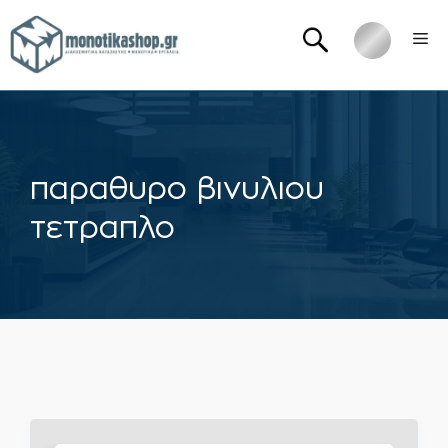
Μετάβαση
Me
σε
περιεχόμενο
παραθυρο βινυλιου
τετραπλο