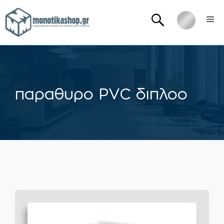
Μετάβαση
Me
σε
περιεχόμενο
παραθυρο PVC διπλοο