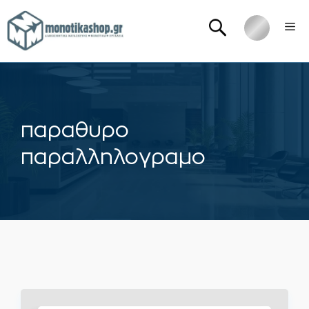
Μετάβαση
Me
σε
περιεχόμενο
παραθυρο
παραλληλογραμο