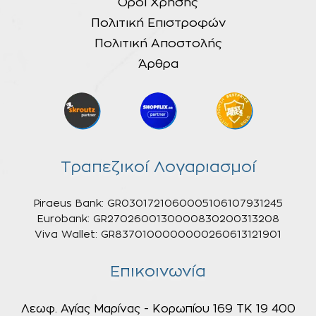
Όροι Χρήσης
Πολιτική Επιστροφών
Πολιτική Αποστολής
Άρθρα
Τραπεζικοί Λογαριασμοί
Piraeus Bank: GR0301721060005106107931245
Eurobank: GR2702600130000830200313208
Viva Wallet: GR8370100000000260613121901
Επικοινωνία
Λεωφ. Αγίας Μαρίνας - Κορωπίου 169 ΤΚ 19 400