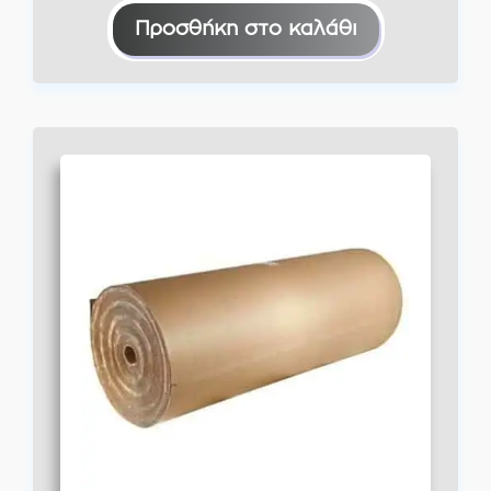
€22,00.
είναι:
Προσθήκη στο καλάθι
€20,00.