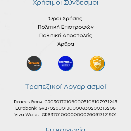
Χρήσιμοι Σύνδεσμοι
Όροι Χρήσης
Πολιτική Επιστροφών
Πολιτική Αποστολής
Άρθρα
Τραπεζικοί Λογαριασμοί
Piraeus Bank: GR0301721060005106107931245
Eurobank: GR2702600130000830200313208
Viva Wallet: GR8370100000000260613121901
Επικοινωνία