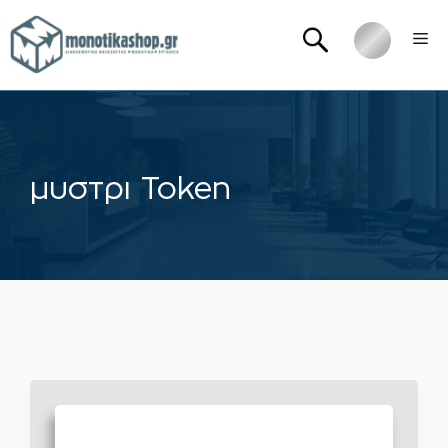
Μετάβαση
Me
σε
περιεχόμενο
μυστρι Token