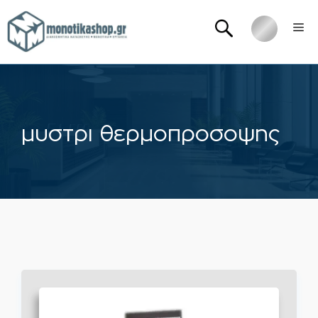
Μετάβαση
Me
σε
περιεχόμενο
μυστρι θερμοπροσοψης