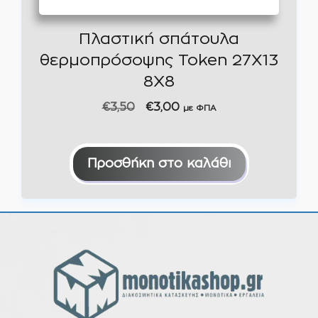
Πλαστική σπάτουλα
θερμοπρόσοψης Token 27X13
8Χ8
Original
Η
€
3,50
€
3,00
με ΦΠΑ
price
τρέχουσα
was:
τιμή
€3,50.
είναι:
Προσθήκη στο καλάθι
€3,00.