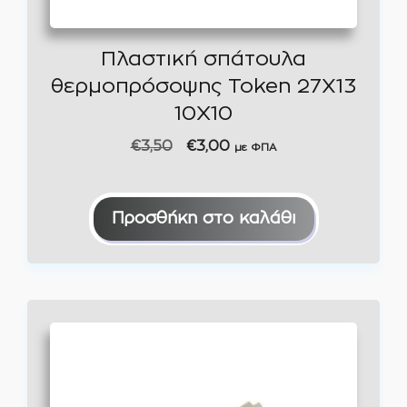
Πλαστική σπάτουλα
θερμοπρόσοψης Token 27X13
10Χ10
Original
Η
€
3,50
€
3,00
με ΦΠΑ
price
τρέχουσα
was:
τιμή
€3,50.
είναι:
Προσθήκη στο καλάθι
€3,00.