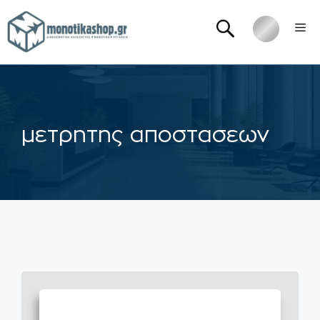
Μετάβαση
Me
σε
περιεχόμενο
μετρητης αποστασεων