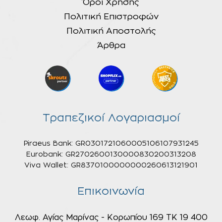
Όροι Χρήσης
Πολιτική Επιστροφών
Πολιτική Αποστολής
Άρθρα
Τραπεζικοί Λογαριασμοί
Piraeus Bank: GR0301721060005106107931245
Eurobank: GR2702600130000830200313208
Viva Wallet: GR8370100000000260613121901
Επικοινωνία
Λεωφ. Αγίας Μαρίνας - Κορωπίου 169 ΤΚ 19 400