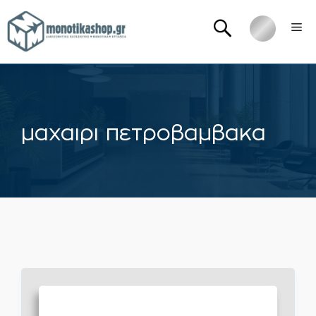
Μετάβαση
Me
σε
περιεχόμενο
μαχαιρι πετροβαμβακα