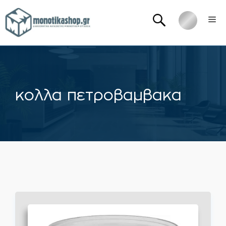
Μετάβαση
Me
σε
περιεχόμενο
κολλα πετροβαμβακα