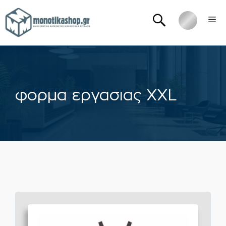
Μετάβαση
Me
σε
περιεχόμενο
φορμα εργασιας XXL