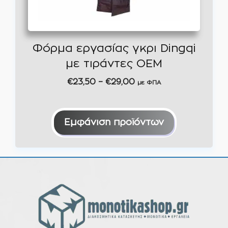
Φόρμα εργασίας γκρι Dingqi
με τιράντες OEM
Price
€
23,50
–
€
29,00
με ΦΠΑ
range:
€23,50
through
Εμφάνιση προϊόντων
€29,00