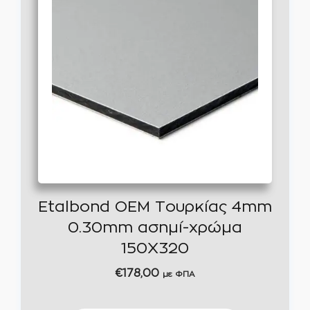
Etalbond OEM Τουρκίας 4mm
0.30mm ασημί-χρώμα
150Χ320
€
178,00
με ΦΠΑ