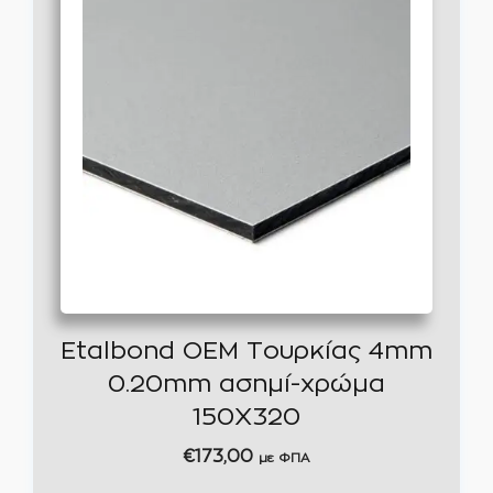
Etalbond OEM Τουρκίας 4mm
0.20mm ασημί-χρώμα
150Χ320
€
173,00
με ΦΠΑ