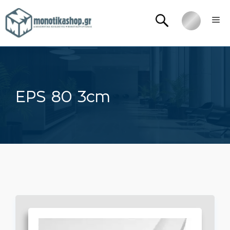
Μετάβαση
Me
σε
περιεχόμενο
EPS 80 3cm