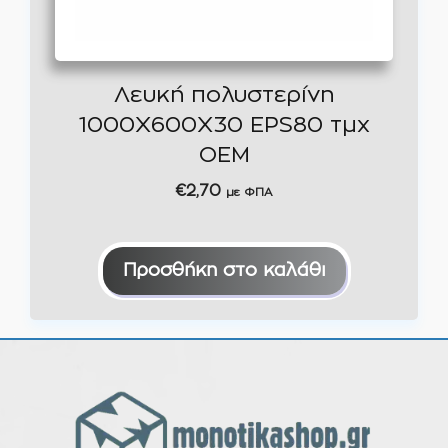
Λευκή πολυστερίνη
1000Χ600Χ30 EPS80 τμχ
ΟΕΜ
€
2,70
με ΦΠΑ
Προσθήκη στο καλάθι