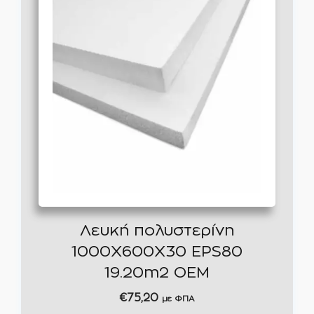
Λευκή πολυστερίνη
1000Χ600Χ30 EPS80
19.20m2 ΟΕΜ
€
75,20
με ΦΠΑ