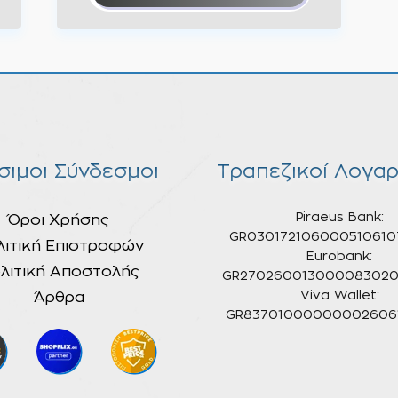
σιμοι Σύνδεσμοι
Τραπεζικοί Λογαρ
Piraeus Bank:
Όροι Χρήσης
GR030172106000510610
λιτική Επιστροφών
Eurobank:
λιτική Αποστολής
GR270260013000083020
Άρθρα
Viva Wallet:
GR837010000000026061