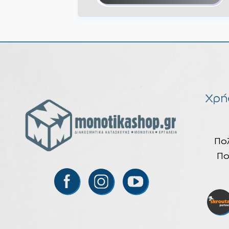
Χρή
Πο
Πο