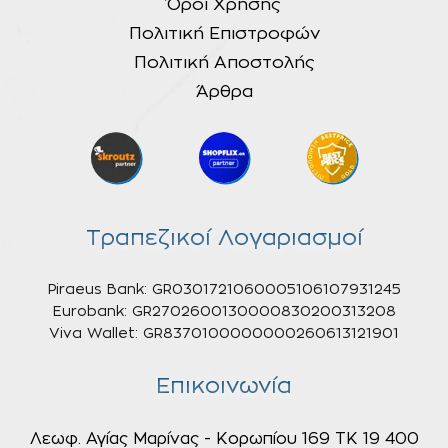
Όροι Χρήσης
Πολιτική Επιστροφών
Πολιτική Αποστολής
Άρθρα
Τραπεζικοί Λογαριασμοί
Piraeus Bank: GR0301721060005106107931245
Eurobank: GR2702600130000830200313208
Viva Wallet: GR8370100000000260613121901
Επικοινωνία
Λεωφ. Αγίας Μαρίνας - Κορωπίου 169 ΤΚ 19 400