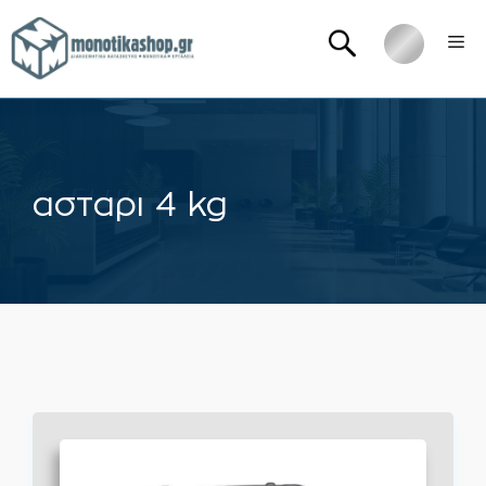
Μετάβαση
Me
σε
περιεχόμενο
ασταρι 4 kg