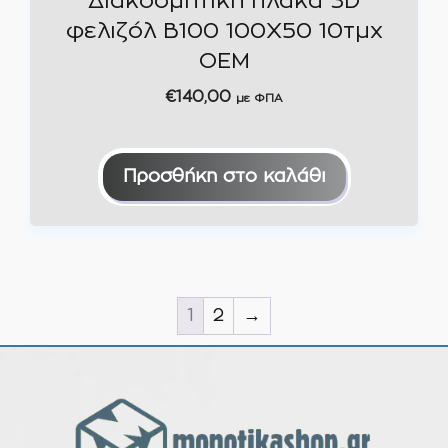
Διακοσμητική πλάκα 3D
φελιζόλ B100 100Χ50 10τμχ
OEM
€
140,00
με ΦΠΑ
Προσθήκη στο καλάθι
1
2
→