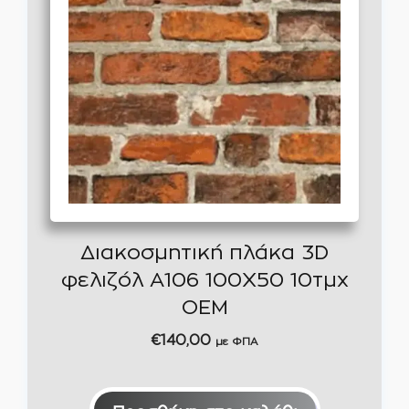
Διακοσμητική πλάκα 3D
φελιζόλ A106 100Χ50 10τμχ
OEM
€
140,00
με ΦΠΑ