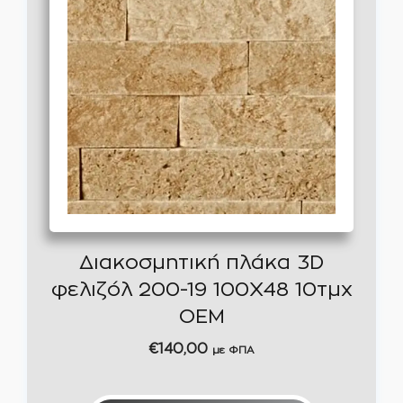
Διακοσμητική πλάκα 3D
φελιζόλ 200-19 100Χ48 10τμχ
OEM
€
140,00
με ΦΠΑ