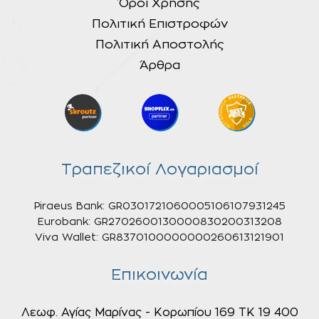
Όροι Χρήσης
Πολιτική Επιστροφών
Πολιτική Αποστολής
Άρθρα
Τραπεζικοί Λογαριασμοί
Piraeus Bank: GR0301721060005106107931245
Eurobank: GR2702600130000830200313208
Viva Wallet: GR8370100000000260613121901
Επικοινωνία
Λεωφ. Αγίας Μαρίνας - Κορωπίου 169 ΤΚ 19 400