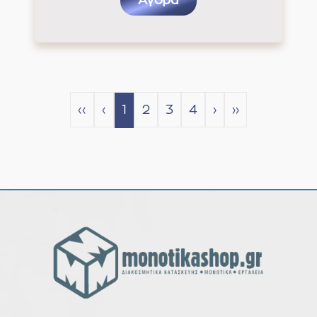
Αγορά
‹‹
‹
1
2
3
4
›
››