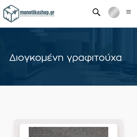
Μετάβαση
Me
σε
περιεχόμενο
Διογκομένη γραφιτούχα