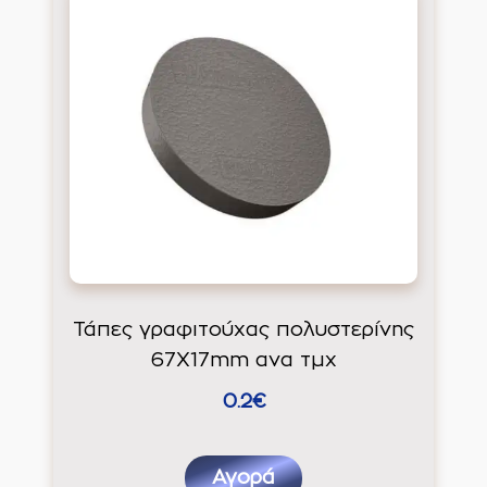
Τάπες γραφιτούχας πολυστερίνης
67X17mm ανα τμχ
0.2€
Αγορά