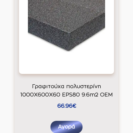
Γραφιτούχα πολυστερίνη
1000Χ600Χ60 EPS80 9.6m2 ΟΕΜ
66.96€
Αγορά