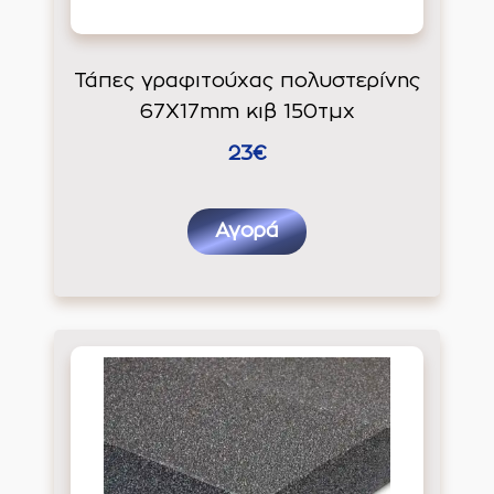
Τάπες γραφιτούχας πολυστερίνης
67X17mm κιβ 150τμχ
23€
Αγορά