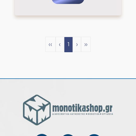
‹‹
‹
1
›
››