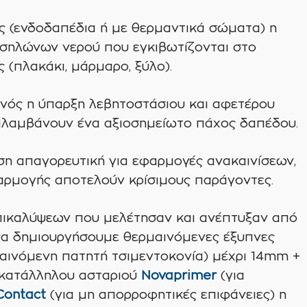
 (ενδοδαπέδια ή με θερμαντικά σώματα) η
 σηλώνων νερού που εγκιβωτίζονται στο
(πλακάκι, μάρμαρο, ξύλο).
ενός η ύπαρξη λεβητοστάσιου και αφετέρου
αλαμβάνουν ένα αξιοσημείωτο πάχος δαπέδου.
ση απαγορευτική για εφαρμογές ανακαινίσεων,
αρμογής αποτελούν κρίσιμους παράγοντες.
ικαλύψεων που μελέτησαν και ανέπτυξαν από
να δημιουργήσουμε θερμαινόμενες έξυπνες
ινόμενη πατητή τσιμεντοκονία) μέχρι 14mm +
υ κατάλληλου ασταριού
Novaprimer
(για
Contact
(για μη απορροφητικές επιφάνειες) η