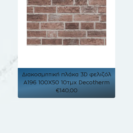
Διακοσμητική πλάκα 3D φελιζόλ
A196 100Χ50 10τμχ Decotherm
€140,00