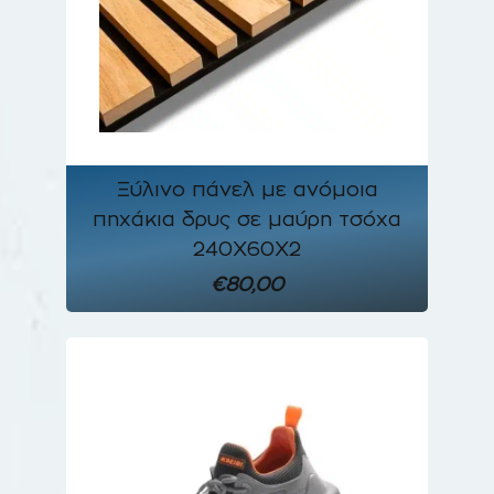
Ξύλινο πάνελ με ανόμοια
πηχάκια δρυς σε μαύρη τσόχα
240Χ60Χ2
€80,00