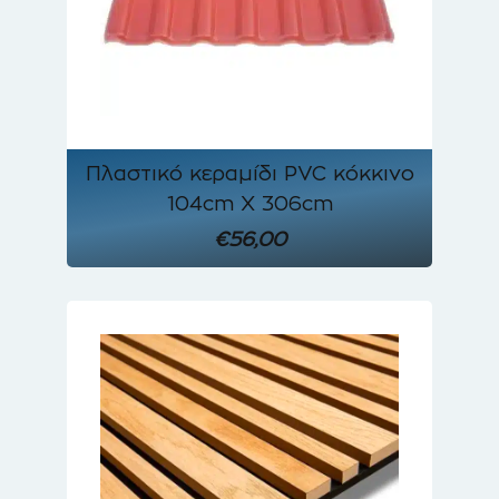
Πλαστικό κεραμίδι PVC κόκκινο
104cm Χ 306cm
€56,00