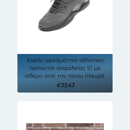
Kseibi υφασμάτινο αθλητικό
παπούτσι ασφαλείας S1 με
σίδερο από την πάνω πλευρά.
€33,43